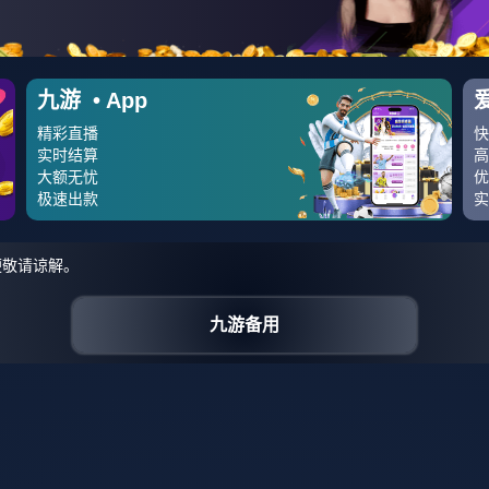
兰的凯尔特人队成为历史上首支问鼎 “三冠王”的俱乐部球队同
一支包揽四项冠军的英国“三冠王”球队注苏格兰国内有三项冠军
赛杯。
队，另外一个更衣室专为米兰队的两个青年驵服务的球队的二
比赛前，这里都会举行一个教练会议，然后把比赛的安排和计
大小型的会议米兰罗训练中心的运动员；普洛维切利热那亚等传
有尤文图斯都灵MILAN和国际米兰 CCI将北部球队分为两组，国
支球队里排名垫低，位列倒数第一根据的说法，当年北部两个组
一个降级名额；AC米兰俱乐部记录 联赛纪录18支球队参加联
国际米兰，6比0 主场获胜最悬殊比赛195051赛季对巴勒莫
亚队，8比0主场失利最悬殊比赛199697赛季对尤文图斯队，1比
开二度，以20的比分战胜了对手，夺得了那个赛季的欧冠冠军