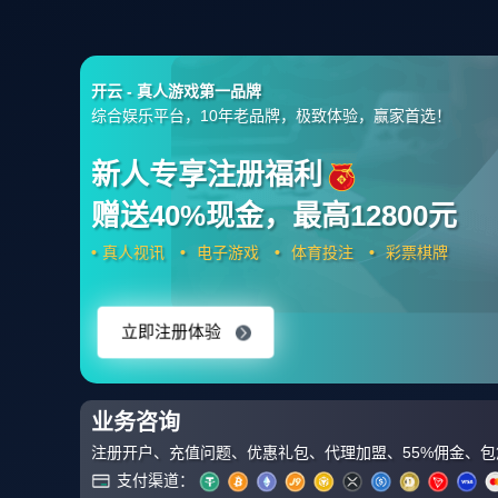
首页
球队新闻
正文
首页
球队新闻
体坛
开云体育官网-关于国际米兰
开云体育
阅读：356
2025-08-14 04:20:12
评论
1964年9月9日，洲际杯赛的第一回合在阿根廷
的天气使得国际米兰队以01小负于对手阿根廷独立
松地以20取胜对手，打出了新科欧洲状元的威风和气
赛决赛中以2比1击败国际米兰之后， 苏格兰凯尔
荷兰的阿贾克斯同样是在冠军联赛决赛中同国际米
克劲旅的同时，也成就了历史上最辉煌的 “三冠王”
联年度颁奖大会上，代表官方的欧足联体察到了民
尼，以表彰这名“亚平宁骑士”率领AC米兰队赢得欧
际上，欧足联这次把这一特殊荣誉颁发给马尔蒂尼，何