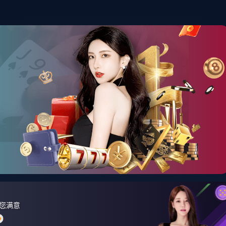
热点
战术解读
深度策划
队关键角逐获胜，球队形势乐观的信息
：0
的布宜诺斯艾利斯举行，由于首次参加洲际杯赛，而且南美洲炎热
队，但是在9月23日米兰举行的第二回合比赛中，国际米兰队轻
势1964年9月26日，国际米兰队在重；1967年，欧洲冠军联
特人队成为历史上首支问鼎 “三冠王”的俱乐部球队接下来是来自
兰队进行角逐，克鲁伊夫上演的梅开二度在帮助本家以2比0力
继阿贾克斯之后，同样来自荷兰的埃因霍温是历；2003年欧足
间的声音，他们特设欧足联终身成就奖并将其颁发给了马尔蒂
洲冠军联赛冠军以及17年当时是2003年为米兰队效力的忠诚实
尝不是对这名足球史上最；一1967年的凯尔特人 1967年，