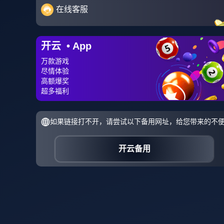
欧洲冠军杯决赛中以2比1击败国际米兰之后，苏格
年，他们还获得了苏格兰联赛杯冠军，是迄今唯一
可以争取，分别是联赛，苏格兰足总杯和苏格兰联
中心当然也有更认室，一个更衣室用来服务于一线
楼是会议厅，教练和球员们也住在这一层里，每次
划在这里作一介绍会议室有56个席位，可以举行
统强队纷纷靠拢到CCI的旗下，同在CCI 阵营的还
际米兰就是在这年，在其所在的北方B组中的12
中，只有A组的倒数第一维琴查降级，也许北部只有
赛德比最悬殊比分比赛最大比分胜利200001赛季对
队，9比0客场获胜最悬殊比赛195455赛季对热那
6客场失利最悬殊。
经过一场激烈的角逐，国际米兰队凭借米利托的梅