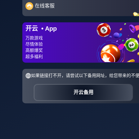
优雅地挑射破门；身材不高的中场球员卡斯蒂略竟
们，脸上写满了无法理解的迷茫与溃败的绝望，这
扫”。