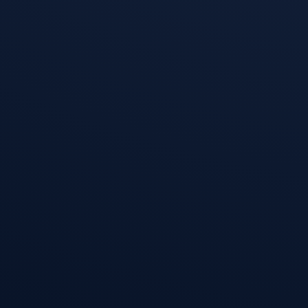
开云APP-以下是为您定制的文
开云体育在线-（扩展
章标题及正文
发表评论
提交评论