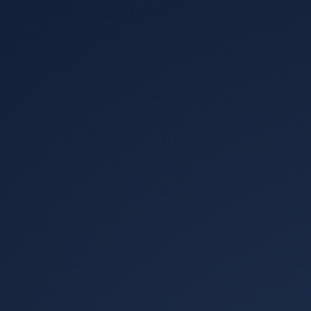
两个事件,如同两道从不同维度劈入现实的闪电，
是某个以“委内瑞拉”命名的低级别业余俱乐部？
写、甚至赛后更衣室通道内零星音频的浮现，所有
一线队，而那支击败他们的，也确实是南美劲旅委
悉面孔的实体。
全球的体育科学家、物理学家和哲学家被紧急动员
在极罕见的宇宙能级波动与全球数十亿人高度聚焦
同时间线上的足球现实——国家队的荣耀与俱乐部
桥的草皮，既承载着切尔西的联赛征程，也叠加了