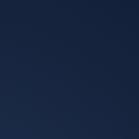
铁防线
碾压越南，塔雷米主导最快反击写就唯一剧本
标签列表
关注我们
扫一扫关注我们，了解最新精彩内容