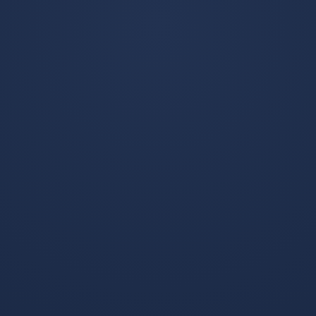
“委内瑞拉横扫切尔西”作为一条无法删除的“错误数据”，永久
历史——之中。