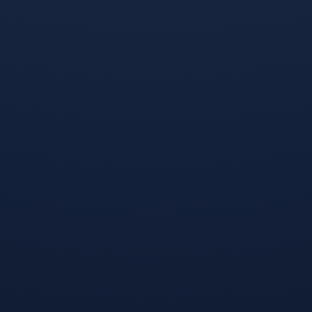
可以去百度分享获取分享代码输入这里。
注作者和来源；2.本站的原创文章，请转载时务必注明文章作者和来
者投稿可能会经我们编辑修改或补充。
困与波
开云体育app-扩展思维，文章
开云体育中国-孤绝一击，当哥
组焦点
标题构思
伦比亚的浪潮淹没雄狮，奥斯
的钢铁
梅恩在2026世界杯B组刻下唯
一神迹