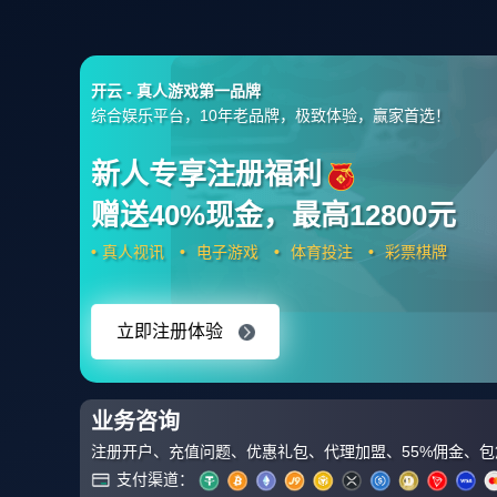
首页
深度策划
正文
首页
球队新闻
体坛
开云体育中国-绿茵场的时间
内瑞拉正在横扫切尔西
开云体育
阅读：257
2026-01-12 12:10:09
评论
2026年7月,新泽西大都会人寿体育场，美加墨
钧的奔袭，他像一头挣脱了所有战术枷锁的猎豹，
下，用一记穿透性的低射洞穿了球门远角，整个乌
这是努涅斯本届赛事的第五粒进球，他几乎以一己
吼：“努涅斯接管了比赛！他正在书写属于自己的世
几乎在同一时刻,伦敦，斯坦福桥球场，记分牌上
新闻快讯中引发了核爆般的混乱与质疑，评论区被“假
人员焦头烂额，反复核查信号源与数据流，更多的