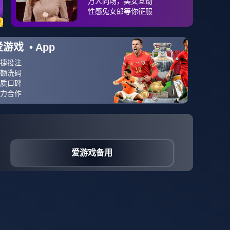
开云体育入口-包含勇士队新赛季目标：重返总决赛力争夺冠军的词条
最近发表
开云体育登录-一瞬定乾坤，2026世界杯F组
突尼斯vs罗马尼亚，萨内如何用唯一性改写历
开云体育登录-唯一性之战，郑思维的神级
史
演绎，日本队完胜背后的孤独求败
开云体育官方网站-独步天下，德布劳内一
剑封喉，越南碾压伊拉克，2026世界杯出线
开云体育app-逆转之夜，唯一的光—当拜仁
战的历史性一夜
的铁血撞上内马尔的天才
开云体育app-唯一之战，当阿诺德的神之一
脚，把2026世界杯B组变成永恒传奇
开云体育入口-蓝黄狂飙终结北欧神话，202
6世界杯B组关键战，哥伦比亚碾压挪威，范
开云体育APP下载-蓝色忧郁，当意大利的
戴克铁血防线定乾坤
叹息被伊朗的铁蹄踏碎—2026世界杯G组防守
开云体育平台APP-王者之师，龙吟里斯本
反击教科书
—中国队力克葡萄牙，马龙一役封神
开云体育在线-亚平宁之困与波斯铁骑，202
6世界杯G组焦点战，凯恩的孤勇与伊朗的钢
开云下载-2026世界杯E组焦点战，泰国闪电