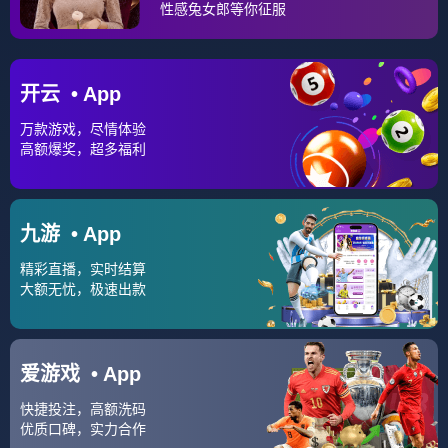
1s13全球总决赛的lpl战队分别是1号种子JDG2号种子BLG3
号种子LNG4号种子WBG2JDG战队成员369卡纳维Lzq骑士统
治者MISSINGJDG在季后赛赢家决赛中击败LNG 32，早早锁
定了S13的参赛资格，凭借夏季决胜局夺冠s13全球总决赛lck
名额 s13全球总决赛lck有四个名额1LCK4个席位。
S11**EDG战队在冰岛雷克雅未克夺冠，决赛32战胜韩国战队
DK，打破LCK赛区的统治，Scout和Viper的发挥尤为亮眼近
几年国内战队在国际赛场的表现有所起伏，但整体竞争力仍
在2024年BLG和TES等队伍在MSI上有不错发挥，不过S赛冠
军仍需突破目前2025年全球总决赛尚未开打，期待新的表
现。