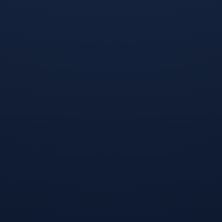
德里奇让时间停摆，波兰在奇迹中
维的神级演绎，日本队完胜背后的
撕裂宿命
孤独求败
开云体育在线-亚平宁之困与波斯
开云体育app-扩展思维，文章标
铁骑，2026世界杯G组焦点战，
题构思
凯恩的孤勇与伊朗的钢铁防线
开云体育中国-孤绝一击，当哥伦
开云APP-以下是为您定制的文章
比亚的浪潮淹没雄狮，奥斯梅恩在
标题及正文
2026世界杯B组刻下唯一神迹
发表评论